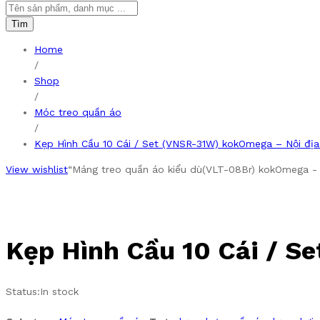
Tìm
Home
/
Shop
/
Móc treo quần áo
/
Kẹp Hình Cầu 10 Cái / Set (VNSR-31W) kokOmega – Nội đị
View wishlist
“Máng treo quần áo kiểu dù(VLT-08Br) kokOmega - N
Kẹp Hình Cầu 10 Cái / S
Status:
In stock