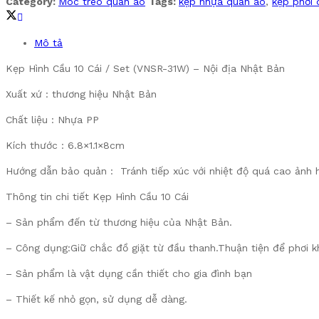
Category:
Móc treo quần áo
Tags:
kẹp nhựa quần áo
,
kẹp phơi 
Mô tả
Kẹp Hình Cầu 10 Cái / Set (VNSR-31W) – Nội địa Nhật Bản
Xuất xứ : thương hiệu Nhật Bản
Chất liệu : Nhựa PP
Kích thước : 6.8×1.1×8cm
Hướng dẫn bảo quản : Tránh tiếp xúc với nhiệt độ quá cao ảnh
Thông tin chi tiết Kẹp Hình Cầu 10 Cái
– Sản phẩm đến từ thương hiệu của Nhật Bản.
– Công dụng:Giữ chắc đồ giặt từ đầu thanh.Thuận tiện để phơi k
– Sản phẩm là vật dụng cần thiết cho gia đình bạn
– Thiết kế nhỏ gọn, sử dụng dễ dàng.