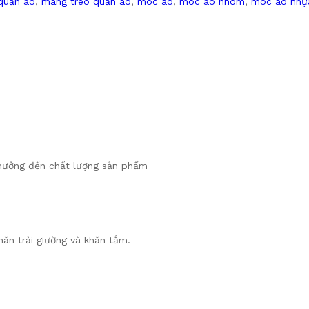
quần áo
,
máng treo quần áo
,
móc áo
,
móc áo nhôm
,
móc áo nhự
 hưởng đến chất lượng sản phẩm
hăn trải giường và khăn tắm.