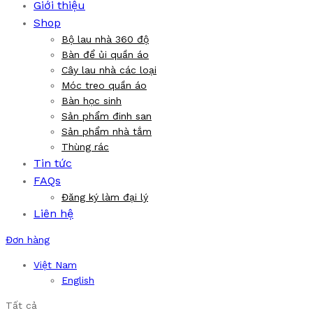
Giới thiệu
Shop
Bộ lau nhà 360 độ
Bàn để ủi quần áo
Cây lau nhà các loại
Móc treo quần áo
Bàn học sinh
Sản phẩm đinh san
Sản phẩm nhà tắm
Thùng rác
Tin tức
FAQs
Đăng ký làm đại lý
Liên hệ
Đơn hàng
Việt Nam
English
Tất cả