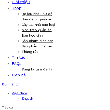
Giới thiệu
Shop
Bộ lau nhà 360 độ
Bàn để ủi quần áo
Cây lau nhà các loại
Móc treo quần áo
Bàn học sinh
Sản phẩm đinh san
Sản phẩm nhà tắm
Thùng rác
Tin tức
FAQs
Đăng ký làm đại lý
Liên hệ
Đơn hàng
Việt Nam
English
Tất cả