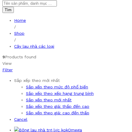
Tìm
Home
/
Shop
/
Cây lau nhà các loại
9
Products found
View
Filter
Sắp xếp theo mới nhất
Sắp xếp theo mức độ phổ biến
Sắp xếp theo xếp hạng trung bình
Sắp xếp theo mới nhất
Sắp xếp theo giá: thấp đến cao
Sắp xếp theo giá: cao đến thấp
Cancel