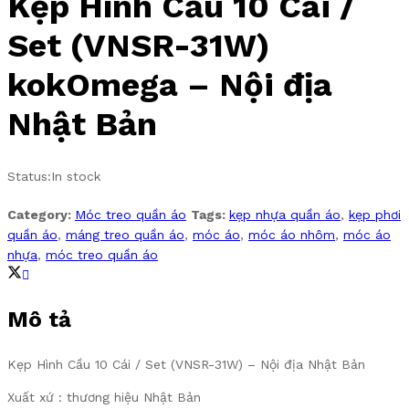
Kẹp Hình Cầu 10 Cái /
Set (VNSR-31W)
kokOmega – Nội địa
Nhật Bản
Status:
In stock
Category:
Móc treo quần áo
Tags:
kẹp nhựa quần áo
,
kẹp phơi
quần áo
,
máng treo quần áo
,
móc áo
,
móc áo nhôm
,
móc áo
nhựa
,
móc treo quần áo
Mô tả
Kẹp Hình Cầu 10 Cái / Set (VNSR-31W) – Nội địa Nhật Bản
Xuất xứ : thương hiệu Nhật Bản