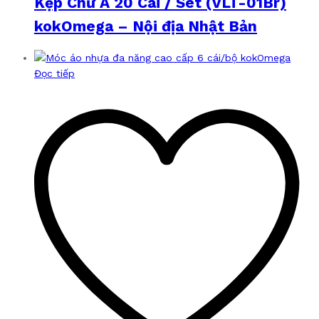
Kẹp Chữ A 20 Cái / Set (VLT-01Br)
kokOmega – Nội địa Nhật Bản
Đọc tiếp