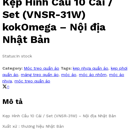
Kẹp Hình Cầu 10 Cái /
Set (VNSR-31W)
kokOmega – Nội địa
Nhật Bản
Status:
In stock
Category:
Móc treo quần áo
Tags:
kẹp nhựa quần áo
,
kẹp phơi
quần áo
,
máng treo quần áo
,
móc áo
,
móc áo nhôm
,
móc áo
nhựa
,
móc treo quần áo
Mô tả
Kẹp Hình Cầu 10 Cái / Set (VNSR-31W) – Nội địa Nhật Bản
Xuất xứ : thương hiệu Nhật Bản