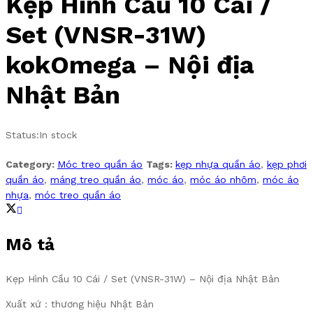
Kẹp Hình Cầu 10 Cái /
Set (VNSR-31W)
kokOmega – Nội địa
Nhật Bản
Status:
In stock
Category:
Móc treo quần áo
Tags:
kẹp nhựa quần áo
,
kẹp phơi
quần áo
,
máng treo quần áo
,
móc áo
,
móc áo nhôm
,
móc áo
nhựa
,
móc treo quần áo
Mô tả
Kẹp Hình Cầu 10 Cái / Set (VNSR-31W) – Nội địa Nhật Bản
Xuất xứ : thương hiệu Nhật Bản