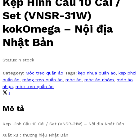
Kẹp Hình Cầu 10 Cái /
Set (VNSR-31W)
kokOmega – Nội địa
Nhật Bản
Status:
In stock
Category:
Móc treo quần áo
Tags:
kẹp nhựa quần áo
,
kẹp phơi
quần áo
,
máng treo quần áo
,
móc áo
,
móc áo nhôm
,
móc áo
nhựa
,
móc treo quần áo
Mô tả
Kẹp Hình Cầu 10 Cái / Set (VNSR-31W) – Nội địa Nhật Bản
Xuất xứ : thương hiệu Nhật Bản