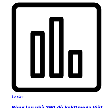
So sánh
Bông lau nhà 360 độ kokOmega Việt