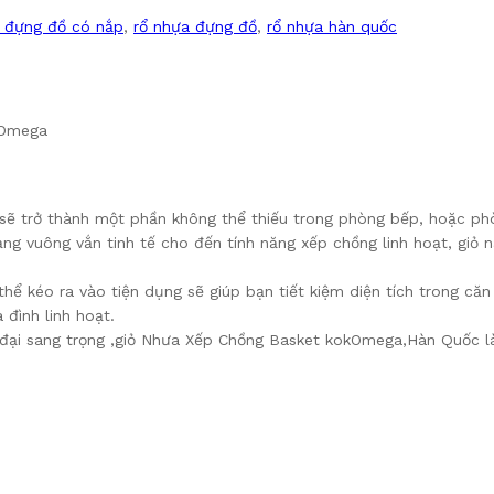
a đựng đồ có nắp
,
rổ nhựa đựng đồ
,
rổ nhựa hàn quốc
kOmega
ày sẽ trở thành một phần không thể thiếu trong phòng bếp, hoặc p
ng vuông vắn tinh tế cho đến tính năng xếp chồng linh hoạt, giỏ 
hể kéo ra vào tiện dụng sẽ giúp bạn tiết kiệm diện tích trong căn
 đình linh hoạt.
 đại sang trọng ,giỏ Nhưa Xếp Chồng Basket kokOmega,Hàn Quốc là 