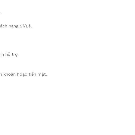
.
hách hàng Sỉ/Lẻ.
nh hỗ trợ.
n khoản hoặc tiền mặt.