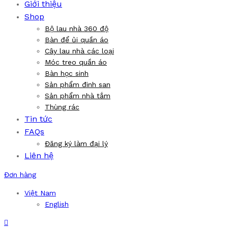
Giới thiệu
Shop
Bộ lau nhà 360 độ
Bàn để ủi quần áo
Cây lau nhà các loại
Móc treo quần áo
Bàn học sinh
Sản phẩm đinh san
Sản phẩm nhà tắm
Thùng rác
Tin tức
FAQs
Đăng ký làm đại lý
Liên hệ
Đơn hàng
Việt Nam
English