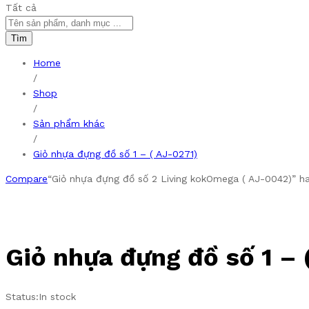
Tất cả
Tìm
Home
/
Shop
/
Sản phẩm khác
/
Giỏ nhựa đựng đồ số 1 – ( AJ-0271)
Compare
“Giỏ nhựa đựng đồ số 2 Living kokOmega ( AJ-0042)” h
Giỏ nhựa đựng đồ số 1 – 
Status:
In stock