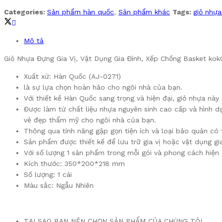
Categories:
Sản phẩm hàn quốc
,
Sản phẩm khác
Tags:
giỏ nhự
Mô tả
Giỏ Nhựa Đựng Gia Vị, Vật Dụng Gia Đình, Xếp Chồng Basket ko
Xuất xứ: Hàn Quốc (AJ-0271)
là sự lựa chọn hoàn hảo cho ngôi nhà của bạn.
Với thiết kế Hàn Quốc sang trọng và hiện đại, giỏ nhựa n
Được làm từ chất liệu nhựa nguyên sinh cao cấp và hình dạ
vẻ đẹp thẩm mỹ cho ngôi nhà của bạn.
Thông qua tính năng gập gọn tiện ích và loại bảo quản có t
Sản phẩm được thiết kế để lưu trữ gia vị hoặc vật dụng gia
Với số lượng 1 sản phẩm trong mỗi gói và phong cách hiện
Kích thước: 350*200*218 mm
Số lượng: 1 cái
Màu sắc: Ngẫu Nhiên
TẠI SAO BẠN NÊN CHỌN SẢN PHẨM CỦA CHÚNG TÔI