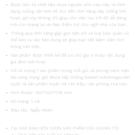
Được làm từ chất liệu nhựa nguyên sinh cao cấp và hình
dạng vuông vắn tinh tế cho đến tính năng xếp chồng linh
hoạt, giỏ này không chỉ giúp cho việc lưu trữ đồ dễ dàng
mà còn mang lại vẻ đẹp thẩm mỹ cho ngôi nhà của bạn.
Thông qua tính năng gập gọn tiện ích và loại bảo quản có
thể kéo ra vào tiện dụng sẽ giúp bạn tiết kiệm diện tích
trong căn bếp.
Sản phẩm được thiết kế để lưu trữ gia vị hoặc vật dụng
gia đình linh hoạt.
Với số lượng 1 sản phẩm trong mỗi gói và phong cách hiện
đại sang trọng ,giỏ Nhưa Xếp Chồng Basket kokOmega,Hàn
Quốc là sản phẩm tuyệt vời căn bếp, căn phòng của bạn.
Kích thước: 350*200*218 mm
Số lượng: 1 cái
Màu sắc: Ngẫu Nhiên
TẠI SAO BẠN NÊN CHỌN SẢN PHẨM CỦA CHÚNG TÔI
Trực tiếp sản xuất tại công ty.