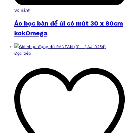
So sánh
Áo bọc bàn để ủi có mút 30 x 80cm
kokOmega
Đọc tiếp