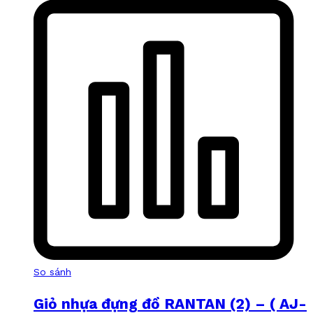
So sánh
Giỏ nhựa đựng đồ RANTAN (2) – ( AJ-