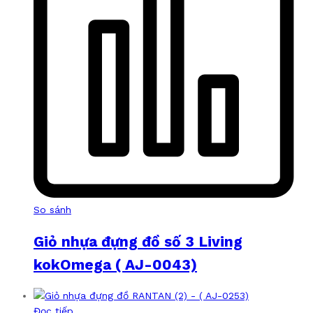
So sánh
Giỏ nhựa đựng đồ số 3 Living
kokOmega ( AJ-0043)
Đọc tiếp