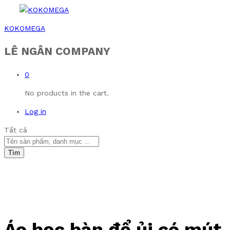
KOKOMEGA
LÊ NGÂN COMPANY
0
No products in the cart.
Log in
Tất cả
Tìm
Áo bọc bàn để ủi có mút