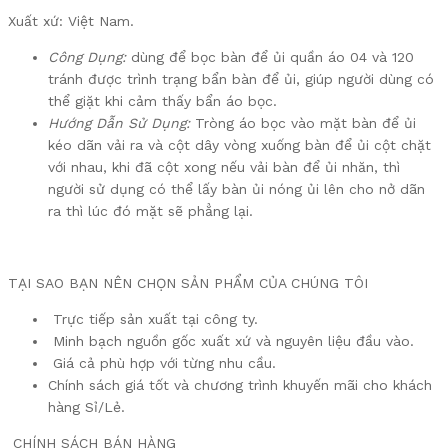
Xuất xứ: Việt Nam.
Công Dụng:
dùng để bọc bàn để ủi quần áo 04 và 120
tránh được trình trạng bẩn bàn để ủi, giúp người dùng có
thể giặt khi cảm thấy bẩn áo bọc.
Hướng Dẫn Sử Dụng:
Tròng áo bọc vào mặt bàn để ủi
kéo dãn vải ra và cột dây vòng xuống bàn để ủi cột chặt
với nhau, khi đã cột xong nếu vải bàn để ủi nhăn, thì
người sử dụng có thể lấy bàn ủi nóng ủi lên cho nở dãn
ra thì lúc đó mặt sẽ phẳng lại.
TẠI SAO BẠN NÊN CHỌN SẢN PHẨM CỦA CHÚNG TÔI
Trực tiếp sản xuất tại công ty.
Minh bạch nguồn gốc xuất xứ và nguyên liệu đầu vào.
Giá cả phù hợp với từng nhu cầu.
Chính sách giá tốt và chương trình khuyến mãi cho khách
hàng Sỉ/Lẻ.
CHÍNH SÁCH BÁN HÀNG