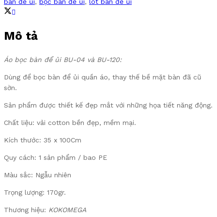
bàn để ủi
,
bọc bàn để ủi
,
lót bàn để ủi
Mô tả
Áo bọc bàn để ủi BU-04 và BU-120:
Dùng để bọc bàn để ủi quần áo, thay thế bề mặt bàn đã cũ
sờn.
Sản phẩm được thiết kế đẹp mắt với những họa tiết năng động.
Chất liệu: vải cotton bền đẹp, mềm mại.
Kích thước: 35 x 100Cm
Quy cách: 1 sản phẩm / bao PE
Màu sắc: Ngẫu nhiên
Trọng lượng: 170gr.
Thương hiệu:
KOKOMEGA