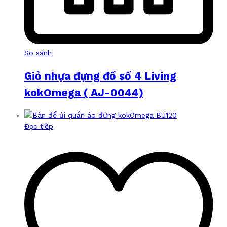
So sánh
Giỏ nhựa đựng đồ số 4 Living
kokOmega ( AJ-0044)
Đọc tiếp