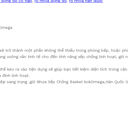
a đựng đồ có nắp
,
rổ nhựa đựng đồ
,
rổ nhựa hàn quốc
kOmega
ày sẽ trở thành một phần không thể thiếu trong phòng bếp, hoặc p
ng vuông vắn tinh tế cho đến tính năng xếp chồng linh hoạt, giỏ 
hể kéo ra vào tiện dụng sẽ giúp bạn tiết kiệm diện tích trong căn
 đình linh hoạt.
 đại sang trọng ,giỏ Nhưa Xếp Chồng Basket kokOmega,Hàn Quốc là 