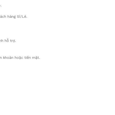
.
hách hàng Sỉ/Lẻ.
nh hỗ trợ.
n khoản hoặc tiền mặt.