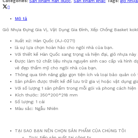
Categories:
Sản phẩm hàn quốc
,
Sản phẩm khác
Tags:
giỏ nhự
Mô tả
Giỏ Nhựa Đựng Gia Vị, Vật Dụng Gia Đình, Xếp Chồng Basket ko
Xuất xứ: Hàn Quốc (AJ-0271)
là sự lựa chọn hoàn hảo cho ngôi nhà của bạn.
Với thiết kế Hàn Quốc sang trọng và hiện đại, giỏ nhựa n
Được làm từ chất liệu nhựa nguyên sinh cao cấp và hình dạ
vẻ đẹp thẩm mỹ cho ngôi nhà của bạn.
Thông qua tính năng gập gọn tiện ích và loại bảo quản có t
Sản phẩm được thiết kế để lưu trữ gia vị hoặc vật dụng gia
Với số lượng 1 sản phẩm trong mỗi gói và phong cách hiện
Kích thước: 350*200*218 mm
Số lượng: 1 cái
Màu sắc: Ngẫu Nhiên
TẠI SAO BẠN NÊN CHỌN SẢN PHẨM CỦA CHÚNG TÔI
Trực tiếp sản xuất tại công ty.