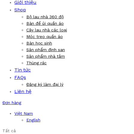
Giới thiệu
Shop
Bộ lau nhà 360 độ
Bàn để ủi quần áo
Cây lau nhà các loại
Móc treo quần áo
Bàn học sinh
Sản phẩm đinh san
Sản phẩm nhà tắm
Thùng rác
Tin tức
FAQs
Đăng ký làm đại lý
Liên hệ
Đơn hàng
Việt Nam
English
Tất cả