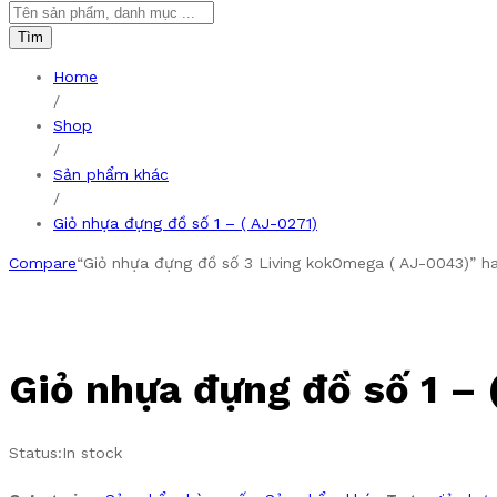
Tìm
Home
/
Shop
/
Sản phẩm khác
/
Giỏ nhựa đựng đồ số 1 – ( AJ-0271)
Compare
“Giỏ nhựa đựng đồ số 3 Living kokOmega ( AJ-0043)” h
Giỏ nhựa đựng đồ số 1 – 
Status:
In stock