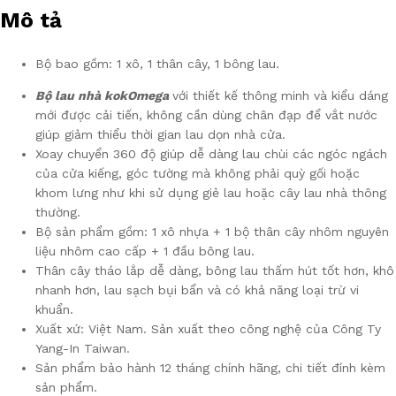
Mô tả
Bộ bao gồm: 1 xô, 1 thân cây, 1 bông lau.
Bộ lau nhà kokOmega
với thiết kế thông minh và kiểu dáng
mới được cải tiến, không cần dùng chân đạp để vắt nước
giúp giảm thiểu thời gian lau dọn nhà cửa.
Xoay chuyển 360 độ giúp dễ dàng lau chùi các ngóc ngách
của cửa kiếng, góc tường mà không phải quỳ gối hoặc
khom lưng như khi sử dụng giẻ lau hoặc cây lau nhà thông
thường.
Bộ sản phẩm gồm: 1 xô nhựa + 1 bộ thân cây nhôm nguyên
liệu nhôm cao cấp + 1 đầu bông lau.
Thân cây tháo lắp dễ dàng, bông lau thấm hút tốt hơn, khô
nhanh hơn, lau sạch bụi bẩn và có khả năng loại trừ vi
khuẩn.
Xuất xứ: Việt Nam. Sản xuất theo công nghệ của Công Ty
Yang-In Taiwan.
Sản phẩm bảo hành 12 tháng chính hãng, chi tiết đính kèm
sản phẩm.