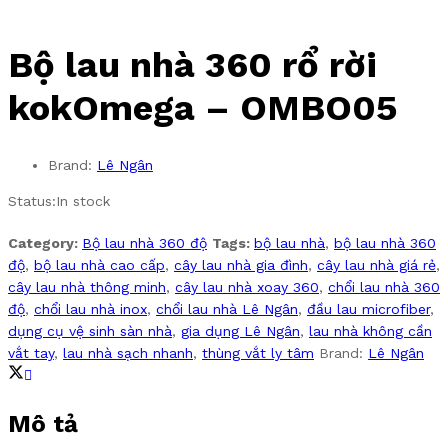
Bộ lau nhà 360 rổ rời
kokOmega – OMBO05
Brand:
Lê Ngân
Status:
In stock
Category:
Bộ lau nhà 360 độ
Tags:
bộ lau nhà
,
bộ lau nhà 360
độ
,
bộ lau nhà cao cấp
,
cây lau nhà gia đình
,
cây lau nhà giá rẻ
,
cây lau nhà thông minh
,
cây lau nhà xoay 360
,
chổi lau nhà 360
độ
,
chổi lau nhà inox
,
chổi lau nhà Lê Ngân
,
đầu lau microfiber
,
dụng cụ vệ sinh sàn nhà
,
gia dụng Lê Ngân
,
lau nhà không cần
vắt tay
,
lau nhà sạch nhanh
,
thùng vắt ly tâm
Brand:
Lê Ngân
Mô tả