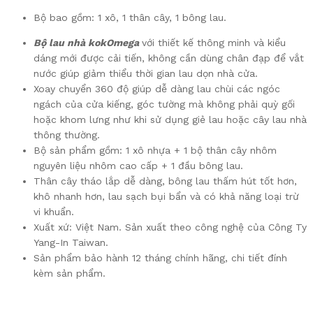
Bộ bao gồm: 1 xô, 1 thân cây, 1 bông lau.
Bộ lau nhà kokOmega
với thiết kế thông minh và kiểu
dáng mới được cải tiến, không cần dùng chân đạp để vắt
nước giúp giảm thiểu thời gian lau dọn nhà cửa.
Xoay chuyển 360 độ giúp dễ dàng lau chùi các ngóc
ngách của cửa kiếng, góc tường mà không phải quỳ gối
hoặc khom lưng như khi sử dụng giẻ lau hoặc cây lau nhà
thông thường.
Bộ sản phẩm gồm: 1 xô nhựa + 1 bộ thân cây nhôm
nguyên liệu nhôm cao cấp + 1 đầu bông lau.
Thân cây tháo lắp dễ dàng, bông lau thấm hút tốt hơn,
khô nhanh hơn, lau sạch bụi bẩn và có khả năng loại trừ
vi khuẩn.
Xuất xứ: Việt Nam. Sản xuất theo công nghệ của Công Ty
Yang-In Taiwan.
Sản phẩm bảo hành 12 tháng chính hãng, chi tiết đính
kèm sản phẩm.