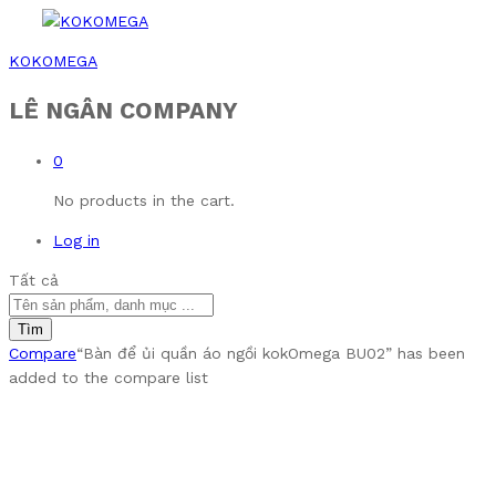
KOKOMEGA
LÊ NGÂN COMPANY
0
No products in the cart.
Log in
Tất cả
Tìm
Compare
“Bàn để ủi quần áo ngồi kokOmega BU02” has been
added to the compare list