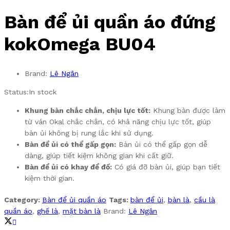
Bàn để ủi quần áo đứng
kokOmega BU04
Brand:
Lê Ngân
Status:
In stock
Khung bàn chắc chắn, chịu lực tốt:
Khung bàn được làm
từ ván Okal chắc chắn, có khả năng chịu lực tốt, giúp
bàn ủi không bị rung lắc khi sử dụng.
Bàn để ủi có thể gấp gọn:
Bàn ủi có thể gấp gọn dễ
dàng, giúp tiết kiệm không gian khi cất giữ.
Bàn để ủi có khay để đồ:
Có giá đỡ bàn ủi, giúp bạn tiết
kiệm thời gian.
Category:
Bàn để ủi quần áo
Tags:
bàn để ủi
,
bàn là
,
cầu là
quần áo
,
ghế là
,
mặt bàn là
Brand:
Lê Ngân