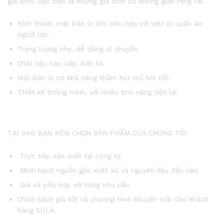
gia đình, đặc biệt là những gia đình có không gian rộng rãi.
Kích thước mặt bàn ủi lớn, phù hợp với việc ủi quần áo
người lớn.
Trọng lượng nhẹ, dễ dàng di chuyển.
Chất liệu cao cấp, bền bỉ.
Mặt bàn ủi có khả năng thấm hút mồ hôi tốt.
Thiết kế thông minh, với nhiều tính năng tiện lợi.
TẠI SAO BẠN NÊN CHỌN SẢN PHẨM CỦA CHÚNG TÔI
Trực tiếp sản xuất tại công ty.
Minh bạch nguồn gốc xuất xứ và nguyên liệu đầu vào.
Giá cả phù hợp với từng nhu cầu.
Chính sách giá tốt và chương trình khuyến mãi cho khách
hàng Sỉ/Lẻ.