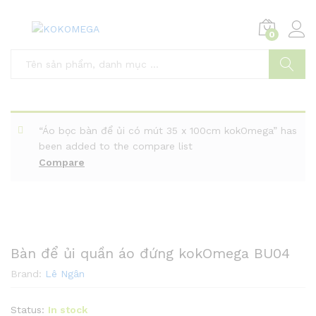
0
Tìm
“Áo bọc bàn để ủi có mút 35 x 100cm kokOmega” has
been added to the compare list
Compare
Bàn để ủi quần áo đứng kokOmega BU04
Brand:
Lê Ngân
Status:
In stock