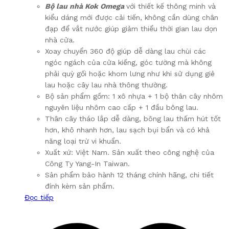
Bộ lau nhà Kok Omega
với thiết kế thông minh và
kiểu dáng mới được cải tiến, không cần dùng chân
đạp để vắt nước giúp giảm thiểu thời gian lau dọn
nhà cửa.
Xoay chuyển 360 độ giúp dễ dàng lau chùi các
ngóc ngách của cửa kiếng, góc tường mà không
phải quỳ gối hoặc khom lưng như khi sử dụng giẻ
lau hoặc cây lau nhà thông thường.
Bộ sản phẩm gồm: 1 xô nhựa + 1 bộ thân cây nhôm
nguyên liệu nhôm cao cấp + 1 đầu bông lau.
Thân cây tháo lắp dễ dàng, bông lau thấm hút tốt
hơn, khô nhanh hơn, lau sạch bụi bẩn và có khả
năng loại trừ vi khuẩn.
Xuất xứ: Việt Nam. Sản xuất theo công nghệ của
Công Ty Yang-In Taiwan.
Sản phẩm bảo hành 12 tháng chính hãng, chi tiết
đính kèm sản phẩm.
Đọc tiếp