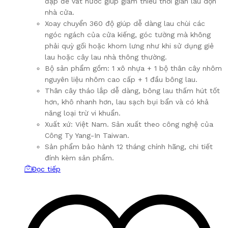
đạp để vắt nước giúp giảm thiểu thời gian lau dọn
nhà cửa.
Xoay chuyển 360 độ giúp dễ dàng lau chùi các
ngóc ngách của cửa kiếng, góc tường mà không
phải quỳ gối hoặc khom lưng như khi sử dụng giẻ
lau hoặc cây lau nhà thông thường.
Bộ sản phẩm gồm: 1 xô nhựa + 1 bộ thân cây nhôm
nguyên liệu nhôm cao cấp + 1 đầu bông lau.
Thân cây tháo lắp dễ dàng, bông lau thấm hút tốt
hơn, khô nhanh hơn, lau sạch bụi bẩn và có khả
năng loại trừ vi khuẩn.
Xuất xứ: Việt Nam. Sản xuất theo công nghệ của
Công Ty Yang-In Taiwan.
Sản phẩm bảo hành 12 tháng chính hãng, chi tiết
đính kèm sản phẩm.
Đọc tiếp