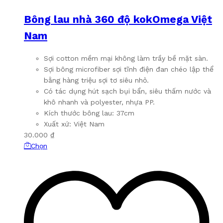
Bông lau nhà 360 độ kokOmega Việt
Nam
Sợi cotton mềm mại không làm trầy bề mặt sàn.
Sợi bông microfiber sợi tĩnh điện đan chéo lập thể
bằng hàng triệu sợi tơ siêu nhỏ.
Có tác dụng hút sạch bụi bẩn, siêu thấm nước và
khô nhanh và polyester, nhựa PP.
Kích thước bông lau: 37cm
Xuất xứ: Việt Nam
30.000
₫
Sản
Chọn
phẩm
này
có
nhiều
biến
thể.
Các