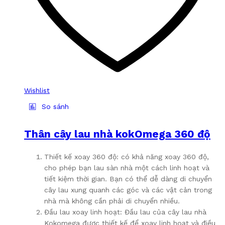
thể
được
chọn
trên
trang
sản
phẩm
Wishlist
So sánh
Thân cây lau nhà kokOmega 360 độ
Thiết kế xoay 360 độ: có khả năng xoay 360 độ,
cho phép bạn lau sàn nhà một cách linh hoạt và
tiết kiệm thời gian. Bạn có thể dễ dàng di chuyển
cây lau xung quanh các góc và các vật cản trong
nhà mà không cần phải di chuyển nhiều.
Đầu lau xoay linh hoạt: Đầu lau của cây lau nhà
Kokomega được thiết kế để xoay linh hoạt và điều