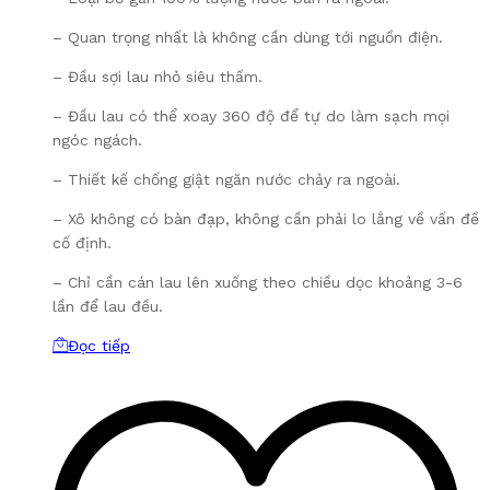
– Quan trọng nhất là không cần dùng tới nguồn điện.
– Đầu sợi lau nhỏ siêu thấm.
– Đầu lau có thể xoay 360 độ để tự do làm sạch mọi
ngóc ngách.
– Thiết kế chống giật ngăn nước chảy ra ngoài.
– Xô không có bàn đạp, không cần phải lo lắng về vấn đề
cố định.
– Chỉ cần cán lau lên xuống theo chiều dọc khoảng 3-6
lần để lau đều.
Đọc tiếp