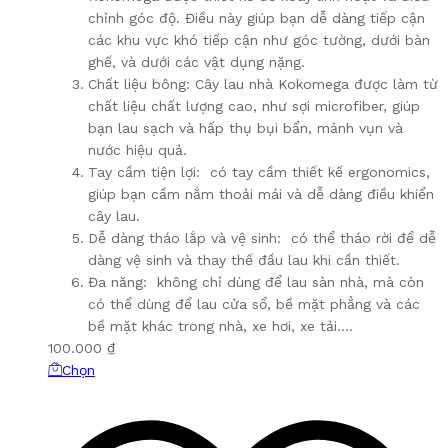
chỉnh góc độ. Điều này giúp bạn dễ dàng tiếp cận
các khu vực khó tiếp cận như góc tường, dưới bàn
ghế, và dưới các vật dụng nặng.
Chất liệu bông: Cây lau nhà Kokomega được làm từ
chất liệu chất lượng cao, như sợi microfiber, giúp
bạn lau sạch và hấp thụ bụi bẩn, mảnh vụn và
nước hiệu quả.
Tay cầm tiện lợi: có tay cầm thiết kế ergonomics,
giúp bạn cầm nắm thoải mái và dễ dàng điều khiển
cây lau.
Dễ dàng tháo lắp và vệ sinh: có thể tháo rời để dễ
dàng vệ sinh và thay thế đầu lau khi cần thiết.
Đa năng: không chỉ dùng để lau sàn nhà, mà còn
có thể dùng để lau cửa sổ, bề mặt phẳng và các
bề mặt khác trong nhà, xe hơi, xe tải….
100.000
₫
Sản
Chọn
phẩm
này
có