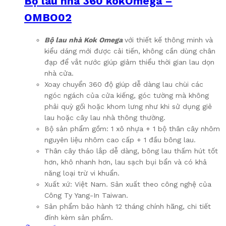
Bộ lau nhà 360 kokOmega –
OMBO02
Bộ lau nhà Kok Omega
với thiết kế thông minh và
kiểu dáng mới được cải tiến, không cần dùng chân
đạp để vắt nước giúp giảm thiểu thời gian lau dọn
nhà cửa.
Xoay chuyển 360 độ giúp dễ dàng lau chùi các
ngóc ngách của cửa kiếng, góc tường mà không
phải quỳ gối hoặc khom lưng như khi sử dụng giẻ
lau hoặc cây lau nhà thông thường.
Bộ sản phẩm gồm: 1 xô nhựa + 1 bộ thân cây nhôm
nguyên liệu nhôm cao cấp + 1 đầu bông lau.
Thân cây tháo lắp dễ dàng, bông lau thấm hút tốt
hơn, khô nhanh hơn, lau sạch bụi bẩn và có khả
năng loại trừ vi khuẩn.
Xuất xứ: Việt Nam. Sản xuất theo công nghệ của
Công Ty Yang-In Taiwan.
Sản phẩm bảo hành 12 tháng chính hãng, chi tiết
đính kèm sản phẩm.