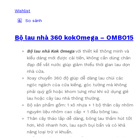
Wishlist
So sánh
Bộ lau nhà 360 kokOmega – OMBO15
Bộ lau nhà Kok Omega
với thiết kế thông minh và
kiểu dáng mới được cải tiến, không cần dùng chân
đạp để vắt nước giúp giảm thiểu thời gian lau dọn
nhà cửa.
Xoay chuyển 360 độ giúp dễ dàng lau chùi các
ngóc ngách của cửa kiếng, góc tường mà không
phải quỳ gối hoặc khom lưng như khi sử dụng giẻ
lau hoặc cây lau nhà thông thường.
Bộ sản phẩm gồm: 1 xô nhựa + 1 bộ thân cây nhôm
nguyên liệu nhôm cao cấp + 1 đầu bông lau.
Thân cây tháo lắp dễ dàng, bông lau thấm hút tốt
hơn, khô nhanh hơn, lau sạch bụi bẩn và có khả
năng loại trừ vi khuẩn.