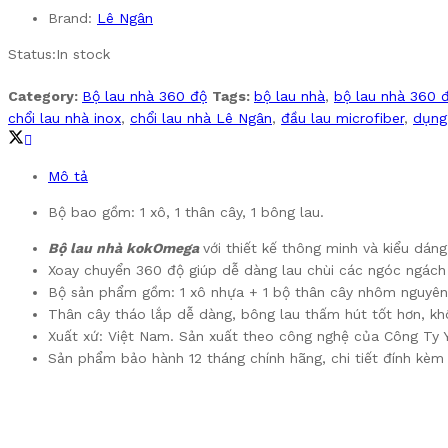
Brand:
Lê Ngân
Status:
In stock
Category:
Bộ lau nhà 360 độ
Tags:
bộ lau nhà
,
bộ lau nhà 360 
chổi lau nhà inox
,
chổi lau nhà Lê Ngân
,
đầu lau microfiber
,
dụng
Mô tả
Bộ bao gồm: 1 xô, 1 thân cây, 1 bông lau.
Bộ lau nhà kokOmega
với thiết kế thông minh và kiểu dán
Xoay chuyển 360 độ giúp dễ dàng lau chùi các ngóc ngách 
Bộ sản phẩm gồm: 1 xô nhựa + 1 bộ thân cây nhôm nguyên 
Thân cây tháo lắp dễ dàng, bông lau thấm hút tốt hơn, khô
Xuất xứ: Việt Nam. Sản xuất theo công nghệ của Công Ty 
Sản phẩm bảo hành 12 tháng chính hãng, chi tiết đính kèm