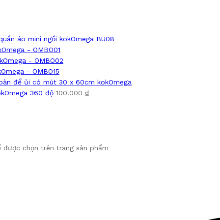
 quần áo mini ngồi kokOmega BU08
okOmega - OMBO01
kokOmega - OMBO02
okOmega - OMBO15
bàn để ủi có mút 30 x 60cm kokOmega
kokOmega 360 độ
100.000
₫
ể được chọn trên trang sản phẩm