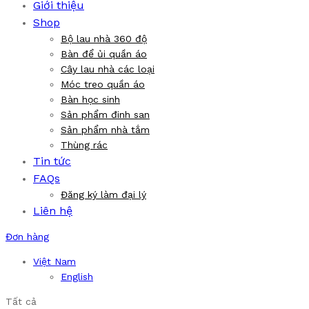
Giới thiệu
Shop
Bộ lau nhà 360 độ
Bàn để ủi quần áo
Cây lau nhà các loại
Móc treo quần áo
Bàn học sinh
Sản phẩm đinh san
Sản phẩm nhà tắm
Thùng rác
Tin tức
FAQs
Đăng ký làm đại lý
Liên hệ
Đơn hàng
Việt Nam
English
Tất cả