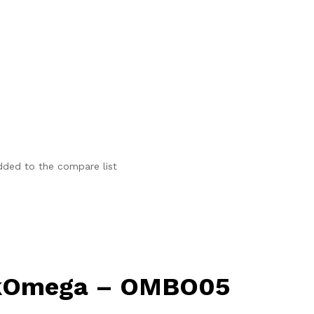
ded to the compare list
kokOmega – OMBO05