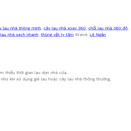
y lau nhà thông minh
,
cây lau nhà xoay 360
,
chổi lau nhà 360 độ
,
,
lau nhà sạch nhanh
,
thùng vắt ly tâm
Brand:
Lê Ngân
m thiểu thời gian lau dọn nhà cửa.
như khi sử dụng giẻ lau hoặc cây lau nhà thông thường.