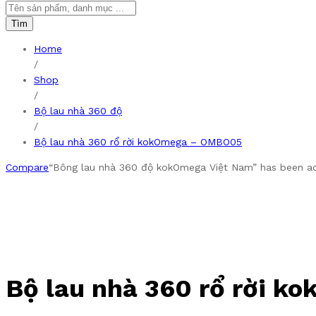
Tìm
Home
/
Shop
/
Bộ lau nhà 360 độ
/
Bộ lau nhà 360 rổ rời kokOmega – OMBO05
Compare
“Bông lau nhà 360 độ kokOmega Việt Nam” has been ad
Bộ lau nhà 360 rổ rời 