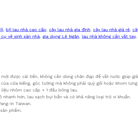
độ
,
bộ lau nhà cao cấp
,
cây lau nhà gia đình
,
cây lau nhà giá rẻ
,
câ
 cụ vệ sinh sàn nhà
,
gia dụng Lê Ngân
,
lau nhà không cần vắt tay
g mới được cải tiến, không cần dùng chân đạp để vắt nước giúp giả
của cửa kiếng, góc tường mà không phải quỳ gối hoặc khom lưng 
liệu nhôm cao cấp + 1 đầu bông lau.
 nhanh hơn, lau sạch bụi bẩn và có khả năng loại trừ vi khuẩn.
Yang-In Taiwan.
 sản phẩm.