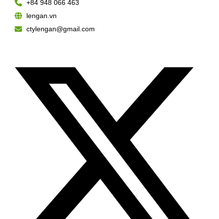
+84 948 066 463
lengan.vn
ctylengan@gmail.com