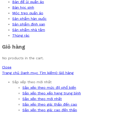
Bàn để ủi quần áo
Bàn học sinh
Móc treo quần áo
Sản phẩm hàn quốc
Sản phẩm đinh san
Sản phẩm nhà tắm
Thùng rác
Giỏ hàng
No products in the cart.
Close
Trang chủ
Danh mục
Tìm kiếm
0
Giỏ hàng
Sắp xếp theo mới nhất
Sắp xếp theo mức độ phổ biến
Sắp xếp theo xếp hạng trung bình
Sắp xếp theo mới nhất
Sắp xếp theo giá: thấp đến cao
Sắp xếp theo giá: cao đến thấp