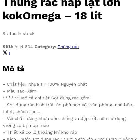
Thùng rác nắp lật lớn
kokOmega – 18 lít
Status:
In stock
SKU:
ALN 604
Category:
Thùng rác
Mô tả
– Chất liệu: Nhựa PP 100% Nguyên Chất
– Màu sắc: Xám
****** Mô tả chi tiết Sọt đựng rác gồm:
– Sọt đựng rác hình trái táo phù hợp với: văn phòng, nhà bếp,
tolet, khách sạn….
– Với chất lượng nhựa dẻo chống va đập tốt, nên sử dụng
không sợ bị móp méo
– Thiết kế có lỗ thoáng khí khô ráo
– Kích Thước sọt đựng rác 12 Lít: 29*25*25 Cm ( Cao x Rộng x