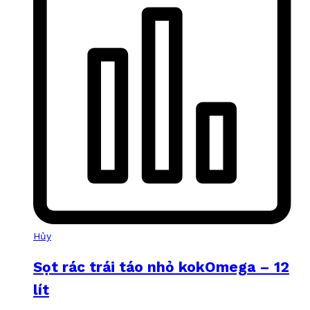
Hủy
Sọt rác trái táo nhỏ kokOmega – 12
lít