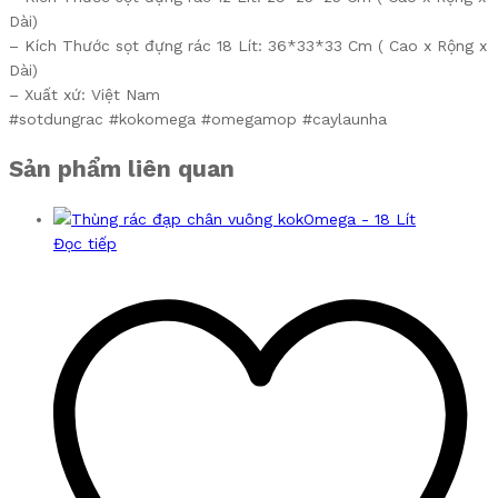
Dài)
– Kích Thước sọt đựng rác 18 Lít: 36*33*33 Cm ( Cao x Rộng x
Dài)
– Xuất xứ: Việt Nam
#sotdungrac #kokomega #omegamop #caylaunha
Sản phẩm liên quan
Đọc tiếp