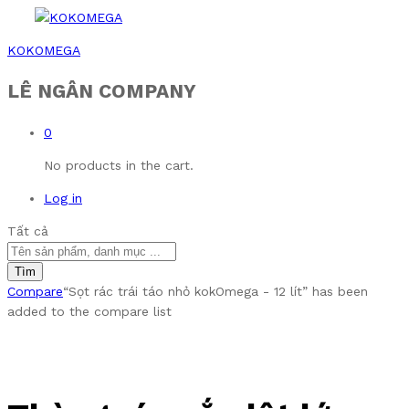
KOKOMEGA
LÊ NGÂN COMPANY
0
No products in the cart.
Log in
Tất cả
Tìm
Compare
“Sọt rác trái táo nhỏ kokOmega - 12 lít” has been
added to the compare list