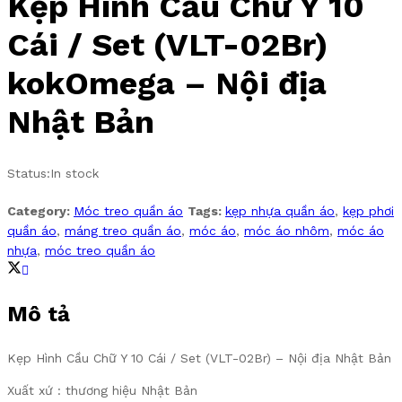
Kẹp Hình Cầu Chữ Y 10
Cái / Set (VLT-02Br)
kokOmega – Nội địa
Nhật Bản
Status:
In stock
Category:
Móc treo quần áo
Tags:
kẹp nhựa quần áo
,
kẹp phơi
quần áo
,
máng treo quần áo
,
móc áo
,
móc áo nhôm
,
móc áo
nhựa
,
móc treo quần áo
Mô tả
Kẹp Hình Cầu Chữ Y 10 Cái / Set (VLT-02Br) – Nội địa Nhật Bản
Xuất xứ : thương hiệu Nhật Bản