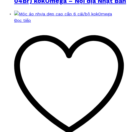
04Br) kokOmega – Nội địa Nhật Bản
Đọc tiếp