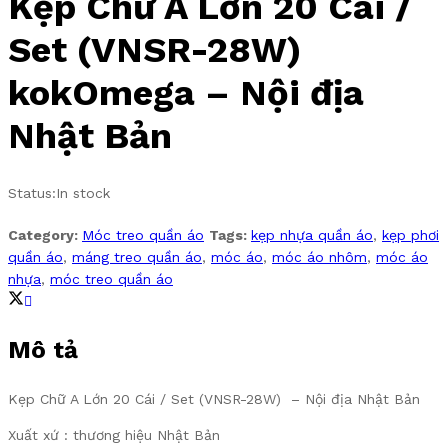
Kẹp Chữ A Lớn 20 Cái /
Set (VNSR-28W)
kokOmega – Nội địa
Nhật Bản
Status:
In stock
Category:
Móc treo quần áo
Tags:
kẹp nhựa quần áo
,
kẹp phơi
quần áo
,
máng treo quần áo
,
móc áo
,
móc áo nhôm
,
móc áo
nhựa
,
móc treo quần áo
Mô tả
Kẹp Chữ A Lớn 20 Cái / Set (VNSR-28W) – Nội địa Nhật Bản
Xuất xứ : thương hiệu Nhật Bản