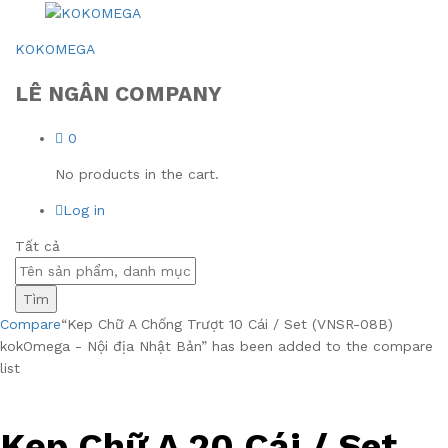
KOKOMEGA
LÊ NGÂN COMPANY
0
No products in the cart.
Log in
Tất cả
Tìm
Compare
“Kep Chữ A Chống Trượt 10 Cái / Set (VNSR-08B)
kokOmega - Nội địa Nhật Bản” has been added to the compare
list
Kẹp Chữ A 20 Cái / Set