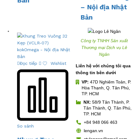
Bản
– Nội địa Nhật
Bản
Công ty TNHH Sản xuất
Thương mại Dịch vụ Lê
Ngân
Đọc tiếp
Wishlist
Liên hệ với chúng tôi qua
thông tin bên dưới
VP:
47D Nghiêm Toản, P.
Hòa Thạnh, Q. Tân Phú,
TP. HCM
NX:
58/9 Tân Thành, P.
Tân Thành, Q. Tân Phú,
TP. HCM
+84 948 066 463
So sánh
lengan.vn