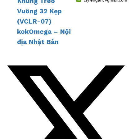
Khung Treo
ctylengan@gmail.com
Vuông 32 Kẹp
(VCLR-07)
kokOmega – Nội
địa Nhật Bản