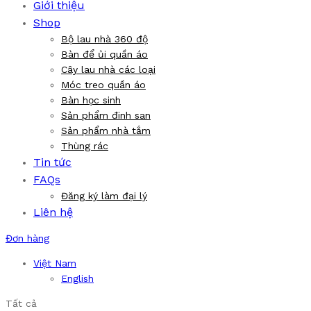
Giới thiệu
Shop
Bộ lau nhà 360 độ
Bàn để ủi quần áo
Cây lau nhà các loại
Móc treo quần áo
Bàn học sinh
Sản phẩm đinh san
Sản phẩm nhà tắm
Thùng rác
Tin tức
FAQs
Đăng ký làm đại lý
Liên hệ
Đơn hàng
Việt Nam
English
Tất cả