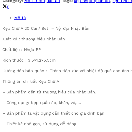
Category:
Móc treo quần áo
Tags:
kẹp nhựa quần áo
,
kẹp phơi 
Mô tả
Kẹp Chữ A 20 Cái / Set – Nội địa Nhật Bản
Xuất xứ : thương hiệu Nhật Bản
Chất liệu : Nhựa PP
Kích thước : 3.5×1.2×5.5cm
Hướng dẫn bảo quản : Tránh tiếp xúc với nhiệt độ quá cao ảnh
Thông tin chi tiết Kẹp Chữ A
– Sản phẩm đến từ thương hiệu của Nhật Bản.
– Công dụng: Kẹp quần áo, khăn, vớ,….
– Sản phẩm là vật dụng cần thiết cho gia đình bạn
– Thiết kế nhỏ gọn, sử dụng dễ dàng.