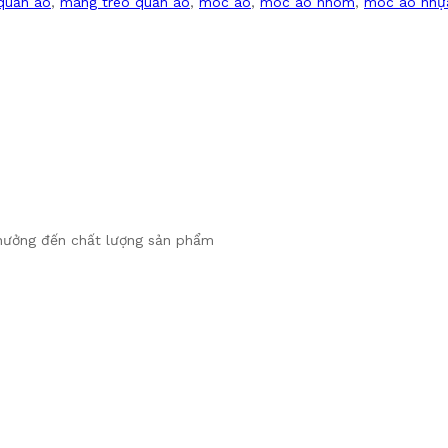
quần áo
,
máng treo quần áo
,
móc áo
,
móc áo nhôm
,
móc áo nhự
 hưởng đến chất lượng sản phẩm