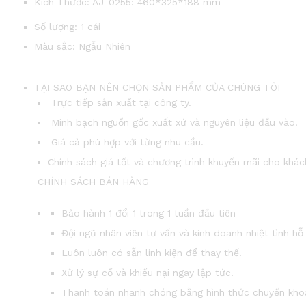
Kích Thước: AJ-0255: 460*325*188 mm
Số lượng: 1 cái
Màu sắc: Ngẫu Nhiên
TẠI SAO BẠN NÊN CHỌN SẢN PHẨM CỦA CHÚNG TÔI
Trực tiếp sản xuất tại công ty.
Minh bạch nguồn gốc xuất xứ và nguyên liệu đầu vào.
Giá cả phù hợp với từng nhu cầu.
Chính sách giá tốt và chương trình khuyến mãi cho khác
CHÍNH SÁCH BÁN HÀNG
Bảo hành 1 đổi 1 trong 1 tuần đầu tiên
Đội ngũ nhân viên tư vấn và kinh doanh nhiệt tình hỗ 
Luôn luôn có sẵn linh kiện để thay thế.
Xử lý sự cố và khiếu nại ngay lập tức.
Thanh toán nhanh chóng bằng hình thức chuyển kho