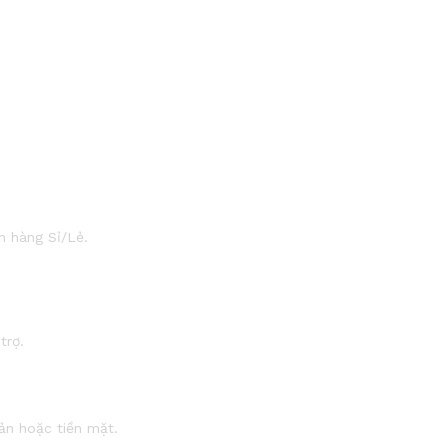
h hàng Sỉ/Lẻ.
trợ.
ản hoặc tiền mặt.