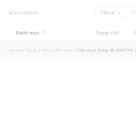
Tất cả
Giỏ nhựa đựng đồ RANTAN (4) - ( 
Mô tả
Danh mục
Trang chủ
Home
/
Shop
/
Sản phẩm khác
/
Giỏ nhựa đựng đồ RANTAN (4